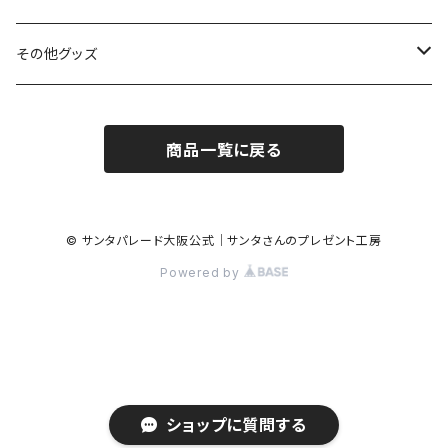
バッグ
その他グッズ
2020おうちでサンタ
商品一覧に戻る
衣装を買って写真で応援
オリジナルマスク＆ポーチを買って応援
© サンタパレード大阪公式｜サンタさんのプレゼント工房
Powered by
ショップに質問する