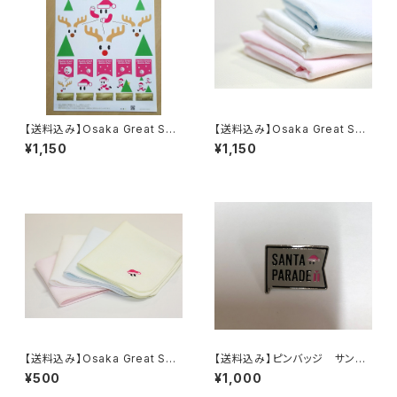
【送料込み】Osaka Great San
【送料込み】Osaka Great San
ta Run記念切手
ta Run フェイスタオル 泉州
¥1,150
¥1,150
タオル ガーゼタオル
【送料込み】Osaka Great San
【送料込み】ピンバッジ サンタ
ta Run オリジナル ハンカチ
パレード
¥500
¥1,000
タオル