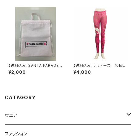
【送料込み】SANTA PARADE
【送料込み】レディース 10回大
オリジナル サンタリュック
会記念 オリジナルコンプレッシ
¥2,000
¥4,800
ョンパンツ
CATAGORY
ウエア
パンツ
ファッション