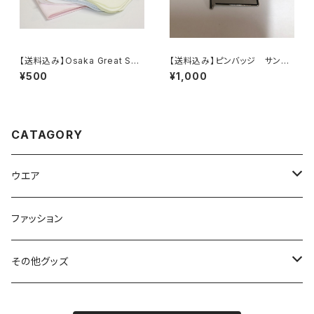
【送料込み】Osaka Great San
【送料込み】ピンバッジ サンタ
ta Run オリジナル ハンカチ
パレード
¥500
¥1,000
タオル
CATAGORY
ウエア
パンツ
ファッション
バッグ
その他グッズ
2020おうちでサンタ