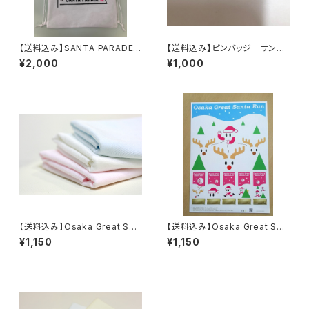
【送料込み】SANTA PARADE
【送料込み】ピンバッジ サンタ
オリジナル サンタリュック
パレード
¥2,000
¥1,000
【送料込み】Osaka Great San
【送料込み】Osaka Great San
ta Run フェイスタオル 泉州
ta Run記念切手
¥1,150
¥1,150
タオル ガーゼタオル