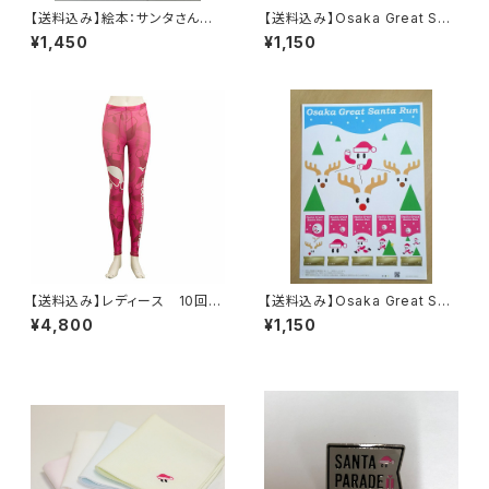
【送料込み】絵本：サンタさんすき
【送料込み】Osaka Great San
ですといえなくて…
ta Run フェイスタオル 泉州
¥1,450
¥1,150
タオル ガーゼタオル
【送料込み】レディース 10回大
【送料込み】Osaka Great San
会記念 オリジナルコンプレッシ
ta Run記念切手
¥4,800
¥1,150
ョンパンツ